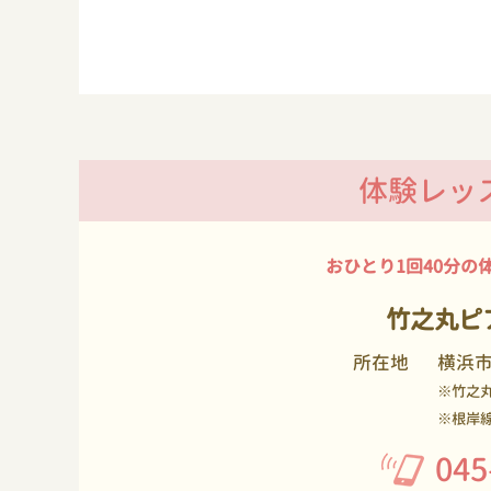
体験レッ
おひとり1回40分の
竹之丸ピ
所在地
横浜
※竹之
※根岸
045