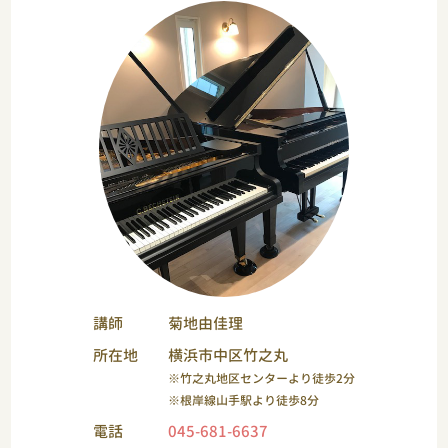
講師
菊地由佳理
所在地
横浜市中区竹之丸
※竹之丸地区センターより徒歩2分
※根岸線山手駅より徒歩8分
電話
045-681-6637