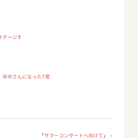
ステージ❣
、年中さんになったT君
「
サマーコンサートへ向けて
」