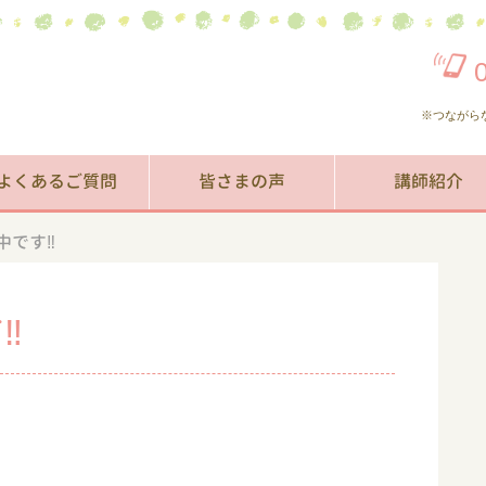
※つながら
よくあるご質問
皆さまの声
講師紹介
中です‼
‼