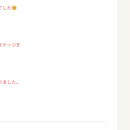
でした
ステージ❣
りました。