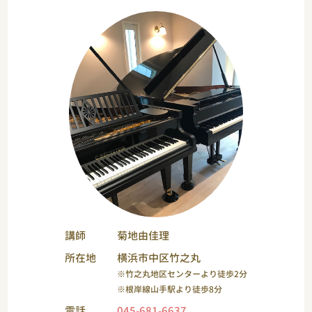
講師
菊地由佳理
所在地
横浜市中区竹之丸
※竹之丸地区センターより徒歩2分
※根岸線山手駅より徒歩8分
電話
045-681-6637