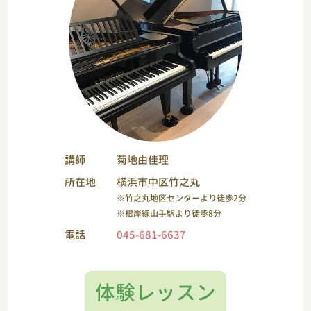
講師
菊地由佳理
所在地
横浜市中区竹之丸
※竹之丸地区センターより徒歩2分
※根岸線山手駅より徒歩8分
電話
045-681-6637
体験レッスン